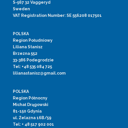
S-567 32 Vaggeryd
Sweden
VAT Registration Number: SE 556208 017501
POLSKA
Region Południowy
Liliana Stanisz
Brzezna 552
33-386 Podegrodzie
Tel: +48 535 084 725
lilianastanisz@gmail.com
POLSKA
Region Północny
Michał Drągowski
81-150 Gdynia
ul. Żelazna 16B/59
Tel: + 48 517 902 001