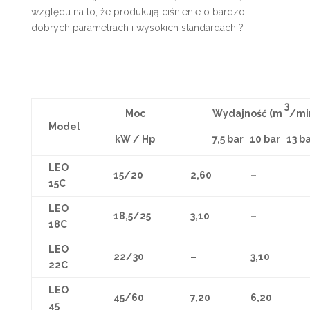
względu na to, że produkują ciśnienie o bardzo
dobrych parametrach i wysokich standardach ?
3
Moc
Wydajność (m
/mi
Model
kW / Hp
7,5 bar 10 bar 13 b
LEO
15/20
2,60
–
15C
LEO
18,5/25
3,10
–
18C
LEO
22/30
–
3,10
22C
LEO
45/60
7,20
6,20
45